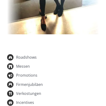
Roadshows
Messen
Promotions
Firmenjubiläen
Verkostungen
Incentives
Sponsoring Events
Konferenzen
Team-Buildings
Tagungen
Seminare